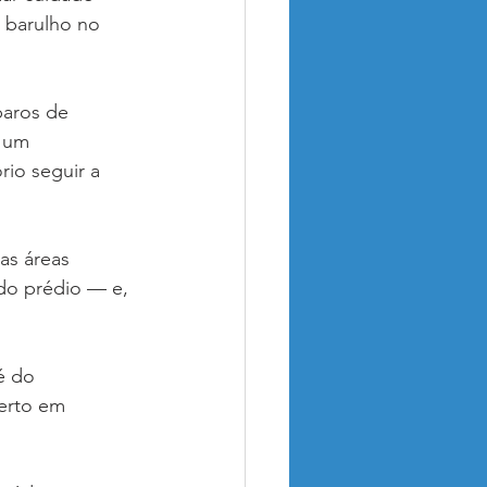
 barulho no 
paros de 
 um 
io seguir a 
s áreas 
 do prédio — e, 
é do 
erto em 