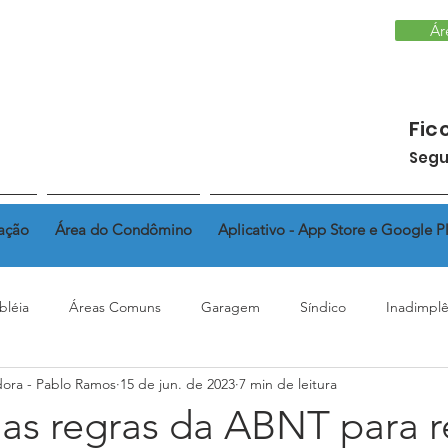
Ár
Fic
Segu
ação
Área do Condômino
Aplicativo - App Store e Google P
bléia
Áreas Comuns
Garagem
Síndico
Inadimplê
dora - Pablo Ramos
15 de jun. de 2023
7 min de leitura
Regimento Interno
Fundo de reserva
Alteração de Fac
as regras da ABNT para 