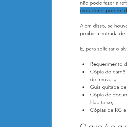
não pode fazer a ref
moradores podem denu
Além disso, se houv
proibir a entrada de
E, para solicitar o a
Requerimento da
Cópia do carnê 
de Imóveis;
Guia quitada de 
Cópia de docume
Habite-se;
Cópias de RG e
O que é e qu