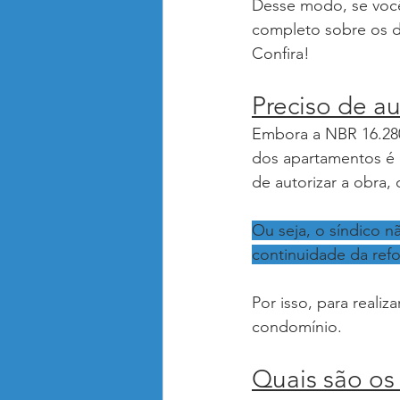
Desse modo, se você
completo sobre os d
Confira!
Preciso de a
Embora a NBR 16.280
dos apartamentos é r
de autorizar a obra, 
Ou seja, o síndico n
continuidade da refo
Por isso, para reali
condomínio.
Quais são os