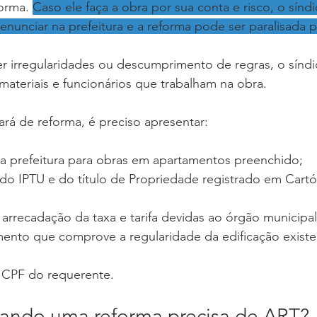
orma. 
Caso ele faça a obra por sua conta e risco, o sínd
nciar na prefeitura e a reforma pode ser paralisada pe
er irregularidades ou descumprimento de regras, o sínd
 materiais e funcionários que trabalham na obra.
lvará de reforma, é preciso apresentar:
 prefeitura para obras em apartamentos preenchido;
do IPTU e do título de Propriedade registrado em Cartó
arrecadação da taxa e tarifa devidas ao órgão municipal
nto que comprove a regularidade da edificação existe
 CPF do requerente.
ando uma reforma precisa de ART?