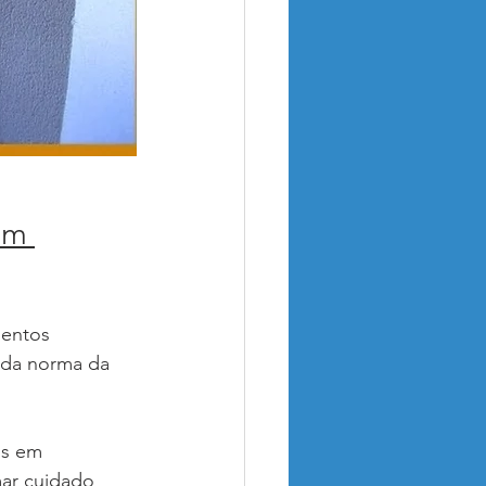
em 
mentos 
 da norma da 
os em 
ar cuidado 