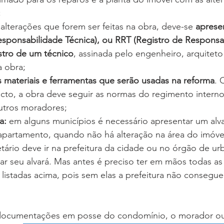
;
alterações que forem ser feitas na obra, deve-se
 aprese
sponsabilidade Técnica), ou RRT (Registro de Responsa
istro de um técnico
, assinada pelo engenheiro, arquiteto
a obra;
s materiais e ferramentas que serão usadas na reforma
. 
cto, a obra deve seguir as normas do regimento interno
utros moradores;
a:
 em alguns municípios é necessário apresentar um alv
 apartamento, quando não há alteração na área do imóve
tário deve ir na prefeitura da cidade ou no órgão de u
rar seu alvará. Mas antes é preciso ter em mãos todas as
istadas acima, pois sem elas a prefeitura não consegue
documentações em posse do condomínio, o morador ou 