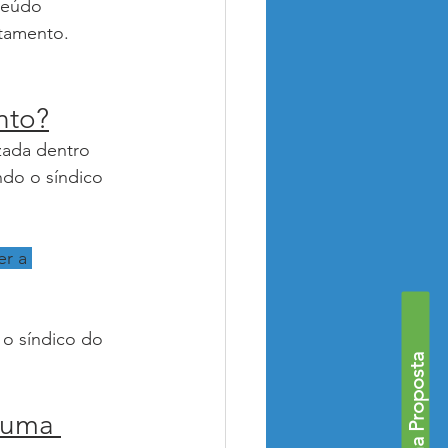
teúdo 
tamento. 
nto?
zada dentro 
ndo o síndico 
er a 
 o síndico do 
 uma 