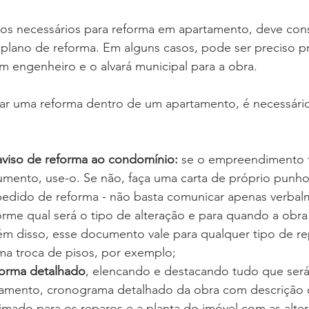
s necessários para reforma em apartamento, deve cons
plano de reforma. Em alguns casos, pode ser preciso pr
um engenheiro e o alvará municipal para a obra.
tar uma reforma dentro de um apartamento, é necessário
viso de reforma ao condomínio:
 se o empreendimento t
ento, use-o. Se não, faça uma carta de próprio punho
e pedido de reforma - não basta comunicar apenas verbal
rme qual será o tipo de alteração e para quando a obra 
m disso, esse documento vale para qualquer tipo de re
ma troca de pisos, por exemplo;
forma detalhado
, elencando e destacando tudo que será
amento, cronograma detalhado da obra com descrição 
timado para os reparos e a planta do imóvel com as alte