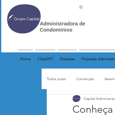
®
Administradora de
Condomínios
Home
ChatGPT
Empresa
Proposta Administr
Todos posts
Convenção
Assem
Capital Administra
Correspondência
Inquilinos
Conheça 