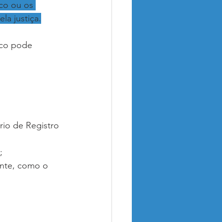
ico ou os 
la justiça.
ico pode 
rio de Registro 
;
nte, como o 