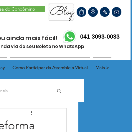
Blog
ea do Condômino
041 3093-0033
ou ainda mais fácil!
nda via do seu Boleto no WhatsApp
lay
Como Participar da Assembleia Virtual
Mais->
ncia
hada
Fração Ideal
reforma