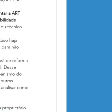
ntar a ART 
bilidade 
 ou técnico 
Caso haja 
 para não 
ará de reforma 
l. Desse 
rbanismo do 
 outras 
 analisar como 
proprietário 