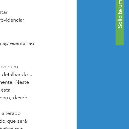
Solicite uma Proposta
tar 
ovidenciar 
 apresentar ao 
iver um 
 detalhando o 
mente. Neste 
está 
paro, desde 
 alterado 
do que será 
rações que 