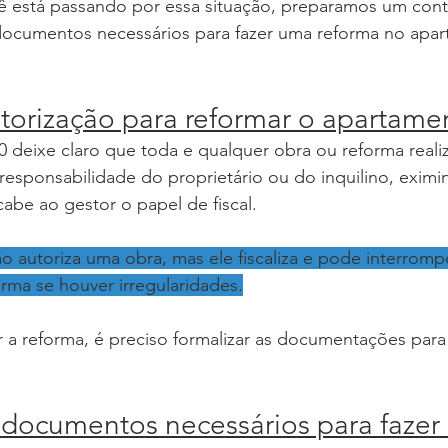
 está passando por essa situação, preparamos um con
ocumentos necessários para fazer uma reforma no apar
utorização para reformar o apartame
 deixe claro que toda e qualquer obra ou reforma reali
esponsabilidade do proprietário ou do inquilino, eximi
cabe ao gestor o papel de fiscal.
ão autoriza uma obra, mas ele fiscaliza e pode interromp
rma se houver irregularidades.
zar a reforma, é preciso formalizar as documentações para
 documentos necessários para fazer