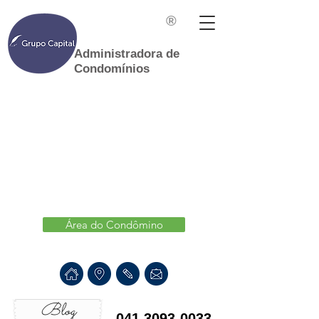
®
Administradora de
Condomínios
Área do Condômino
Blog
041 3093-0033