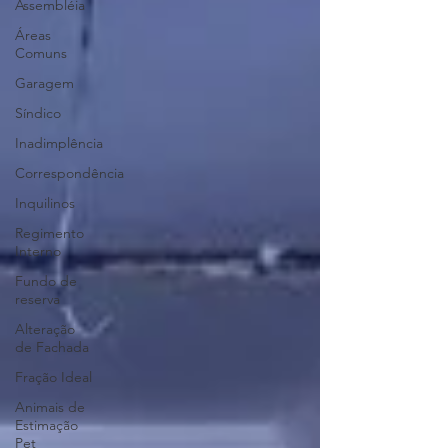
Assembléia
Áreas
Comuns
Garagem
Síndico
Inadimplência
Correspondência
Inquilinos
Regimento
Interno
Fundo de
reserva
Alteração
de Fachada
Fração Ideal
Animais de
Estimação
Pet