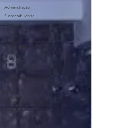
Administração
Sustentabilidade
Privacidade
Segurança
Obras e
Conservação
Saúde no
Condomínio
Receita
Elevadores
Leis,
decretos,
códigos e
decretos-
Reformas