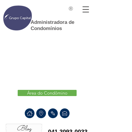
®
Administradora de
Condomínios
Área do Condômino
Blog
041 3093-0033