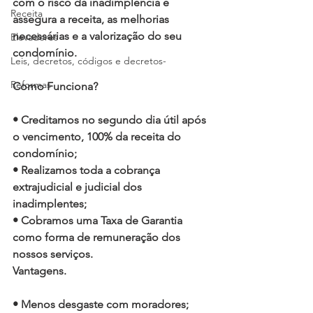
com o risco da inadimplência e 
Receita
assegura a receita, as melhorias 
necessárias e a valorização do seu 
Elevadores
condomínio.
Leis, decretos, códigos e decretos-
Reformas
Como Funciona?
• Creditamos no segundo dia útil após 
o vencimento, 100% da receita do 
condomínio;
• Realizamos toda a cobrança 
extrajudicial e judicial dos 
inadimplentes;
• Cobramos uma Taxa de Garantia 
como forma de remuneração dos 
nossos serviços.
Vantagens.
• Menos desgaste com moradores;