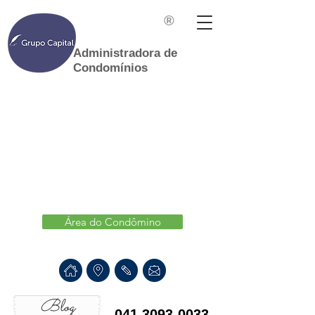
®
Administradora de
Condomínios
Área do Condômino
Blog
041 3093-0033