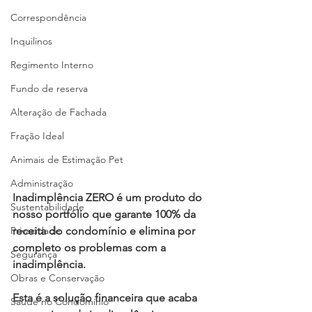
Correspondência
Inquilinos
Regimento Interno
Fundo de reserva
Alteração de Fachada
Fração Ideal
Animais de Estimação Pet
Administração
Inadimplência ZERO é um produto do 
Sustentabilidade
nosso portfólio que garante 100% da 
receita do condomínio e elimina por 
Privacidade
completo os problemas com a 
Segurança
inadimplência.
Obras e Conservação
Esta é a solução financeira que acaba 
Saúde no Condomínio