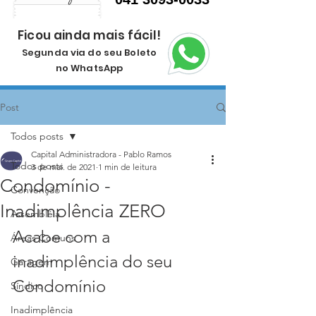
Ficou ainda mais fácil!
Segunda via do seu Boleto
no WhatsApp
Post
Todos posts
Capital Administradora - Pablo Ramos
Todos posts
3 de mai. de 2021
1 min de leitura
Condomínio -
Convenção
Inadimplência ZERO
Assembléia
Acabe com a 
Áreas Comuns
inadimplência do seu 
Garagem
Condomínio
Síndico
Inadimplência