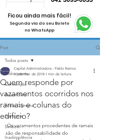
Ficou ainda mais fácil!
Segunda via do seu Boleto
no WhatsApp
Post
Todos posts
Capital Administradora - Pablo Ramos
Todos posts
13 de mar. de 2018
1 min de leitura
Quem responde por
Convenção
vazamentos ocorridos nos
Assembléia
ramais e colunas do
Áreas Comuns
edifício?
Garagem
 Os vazamentos procedentes de ramais 
Síndico
são de responsabilidade do 
Inadimplência