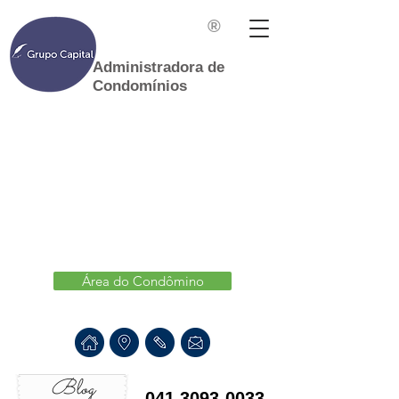
®
Administradora de
Condomínios
Área do Condômino
Blog
041 3093-0033