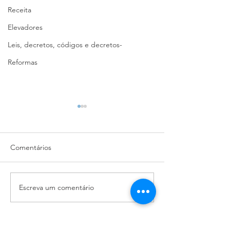
Receita
Elevadores
Leis, decretos, códigos e decretos-
Reformas
Comentários
Escreva um comentário
Regras sobre uso de
Veja regras e pr
bandeiras de partidos
de higiene para
políticos e de futebol no
condomínios
condomínio?