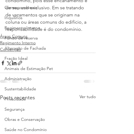
condômino, pois esse encanamento é 
Correspondência
de seu uso exclusivo. Em se tratando 
de vazamentos que se originam na 
Inquilinos
coluna ou áreas comuns do edifício, a 
Regimento Interno
responsabilidade é do condomínio. 
Áreas Comuns
Fundo de reserva
Regimento Interno
Alteração de Fachada
Convenção
Fração Ideal
Animais de Estimação Pet
Administração
Sustentabilidade
Ver tudo
Posts recentes
Privacidade
Segurança
Obras e Conservação
Saúde no Condomínio