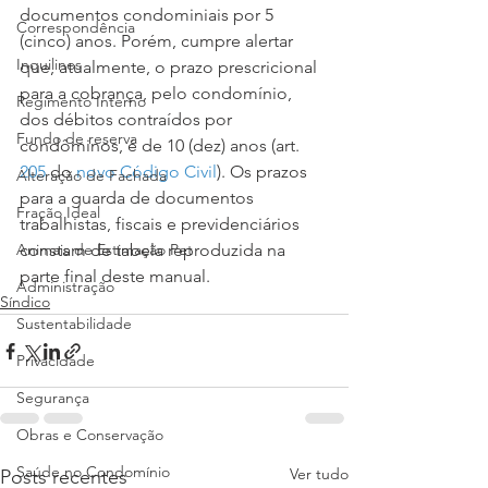
documentos condominiais por 5 
Correspondência
(cinco) anos. Porém, cumpre alertar 
Inquilinos
que, atualmente, o prazo prescricional 
para a cobrança, pelo condomínio, 
Regimento Interno
dos débitos contraídos por 
Fundo de reserva
condôminos, é de 10 (dez) anos (art. 
205
 do 
novo Código Civil
). Os prazos 
Alteração de Fachada
para a guarda de documentos 
Fração Ideal
trabalhistas, fiscais e previdenciários 
Animais de Estimação Pet
constam de tabela reproduzida na 
parte final deste manual. 
Administração
Síndico
Sustentabilidade
Privacidade
Segurança
Obras e Conservação
Saúde no Condomínio
Ver tudo
Posts recentes