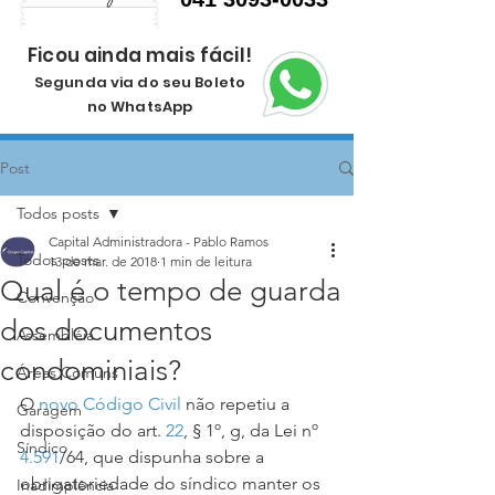
Ficou ainda mais fácil!
Segunda via do seu Boleto
no WhatsApp
Post
Todos posts
Capital Administradora - Pablo Ramos
Todos posts
13 de mar. de 2018
1 min de leitura
Qual é o tempo de guarda
Convenção
dos documentos
Assembléia
condominiais?
Áreas Comuns
O 
novo Código Civil
 não repetiu a 
Garagem
disposição do art. 
22
, § 1º, g, da Lei nº 
Síndico
4.591
/64, que dispunha sobre a 
obrigatoriedade do síndico manter os 
Inadimplência