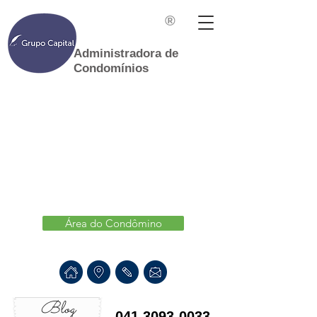
®
Administradora de
Condomínios
Área do Condômino
Blog
041 3093-0033