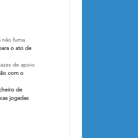
 não fuma.
para o ato de 
tazes de apoio 
ão com o 
cheiro de 
ucas jogadas 