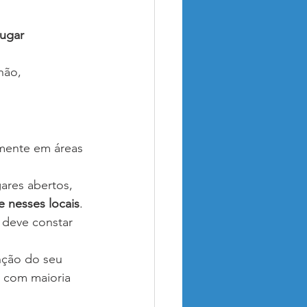
ugar 
hão, 
mente em áreas 
ares abertos, 
e nesses locais
.
 deve constar 
nção do seu 
 com maioria 