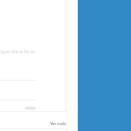
ue-diz-a-lei-e-
Ver tudo