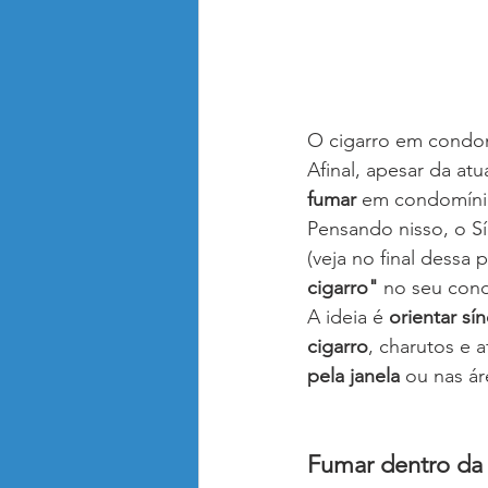
O cigarro em condo
Afinal, apesar da at
fumar
 em condomínio
Pensando nisso, o S
(veja no final dessa 
cigarro"
 no seu con
A ideia é 
orientar s
cigarro
, charutos e 
pela janela
 ou nas á
Fumar dentro da 