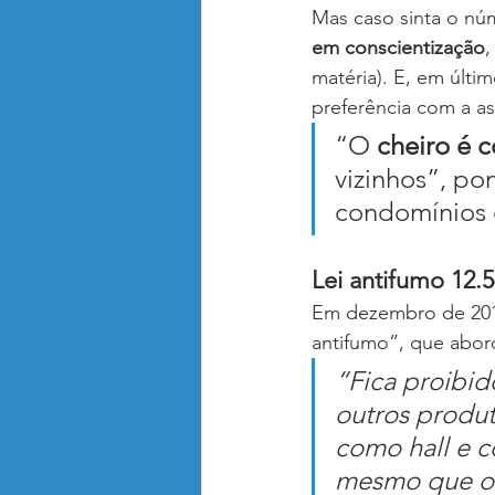
Mas caso sinta o nú
em conscientização
,
matéria). E, em últi
preferência com a a
“O 
cheiro é 
vizinhos”, po
condomínios 
Lei antifumo 12.
Em dezembro de 2014
antifumo”, que abor
“Fica proibid
outros produt
como hall e c
mesmo que o 