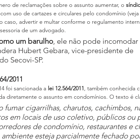
mero de reclamações sobre o assunto aumentar, o 
síndi
 com uso de cartazes e circulares pelo condomínio (veja 
mo caso, advertir e multar conforme o regulamento intern
ssessoria de um advogado.
como um barulho
, ele não pode incomodar 
ndera Hubert Gebara, vice-presidente de 
do Secovi-SP.
564/2011
 foi sancionada a 
lei 12.564/2011
, também conhecida c
da diretamente o assunto em condomínios. O texto é cl
o fumar cigarrilhas, charutos, cachimbos, na
os em locais de uso coletivo, públicos ou p
orredores de condomínio, restaurantes e cl
ambiente esteja parcialmente fechado po