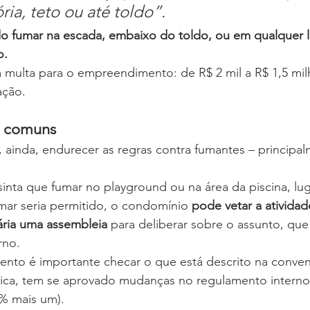
ria, teto ou até toldo”.
do fumar na escada, embaixo do toldo, ou em qualquer l
o.
 multa para o empreendimento: de R$ 2 mil a R$ 1,5 mil
ação.
s comuns
ainda, endurecer as regras contra fumantes – principal
sinta que fumar no playground ou na área da piscina, lug
umar seria permitido, o condomínio 
pode vetar a atividad
ária uma assembleia
 para deliberar sobre o assunto, que
rno.
mento é importante checar o que está descrito na conve
ica, tem se aprovado mudanças no regulamento interno
% mais um).