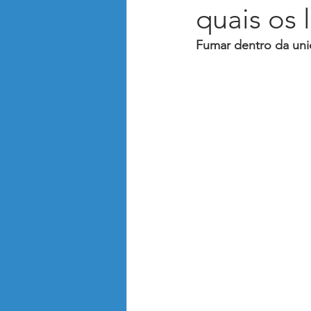
quais os 
Animais de Estimação Pet
Adm
Fumar dentro da uni
Saúde no Condomínio
Receit