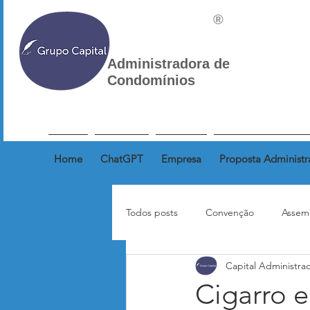
®
Administradora de
Condomínios
Home
ChatGPT
Empresa
Proposta Administr
Todos posts
Convenção
Assem
Capital Administra
Correspondência
Inquilinos
Cigarro e