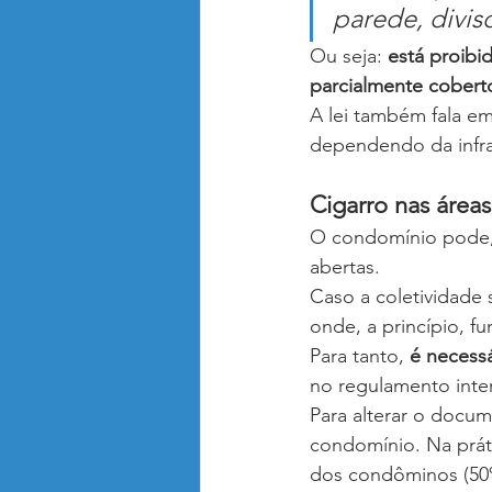
parede, divisó
Ou seja: 
está proibi
parcialmente cobert
A lei também fala em
dependendo da infr
Cigarro nas área
O condomínio pode, 
abertas.
Caso a coletividade 
onde, a princípio, f
Para tanto, 
é necess
no regulamento inte
Para alterar o docu
condomínio. Na prát
dos condôminos (50