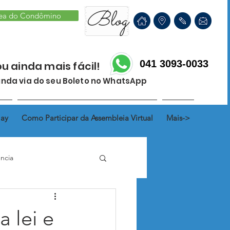
Blog
ea do Condômino
041 3093-0033
ou ainda mais fácil!
nda via do seu Boleto no WhatsApp
lay
Como Participar da Assembleia Virtual
Mais->
ncia
hada
Fração Ideal
 lei e