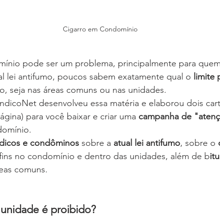
Cigarro em Condomínio
mínio pode ser um problema, principalmente para quem
ual lei antifumo, poucos sabem exatamente qual o 
limite 
, seja nas áreas comuns ou nas unidades.  
índicoNet desenvolveu essa matéria e elaborou dois car
página) para você baixar e criar uma 
campanha de "atenç
domínio.
índicos e condôminos
 sobre a 
atual lei antifumo
, sobre o 
afins no condomínio e dentro das unidades, além de b
it
reas comuns. 
unidade é proibido?