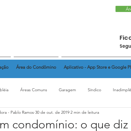
Ár
Fic
Segu
ação
Área do Condômino
Aplicativo - App Store e Google P
bléia
Áreas Comuns
Garagem
Síndico
Inadimplê
dora - Pablo Ramos
30 de out. de 2019
2 min de leitura
Regimento Interno
Fundo de reserva
Alteração de Fac
m condomínio: o que diz a