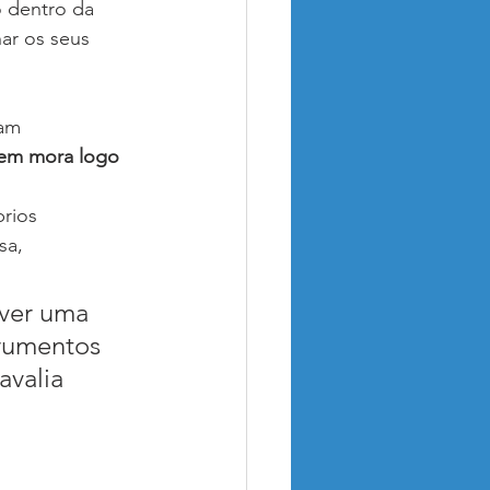
 dentro da 
ar os seus 
am 
em mora logo 
rios 
sa, 
ver uma 
trumentos 
valia 