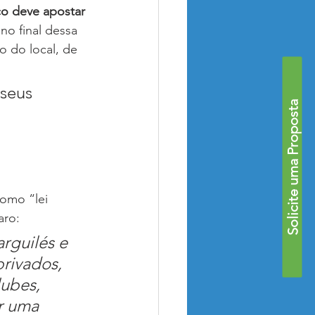
co deve apostar 
no final dessa 
o do local, de 
seus 
Solicite uma Proposta
omo “lei 
aro:
rguilés e 
rivados, 
ubes, 
r uma 