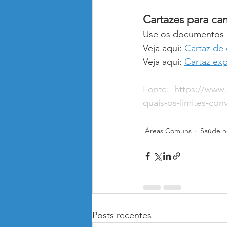
Cartazes para c
Use os documentos a
Veja aqui: 
Cartaz de
Veja aqui: 
Cartaz exp
Fonte:  
https://www.
quais-os-limites-co
Áreas Comuns
Saúde n
Posts recentes