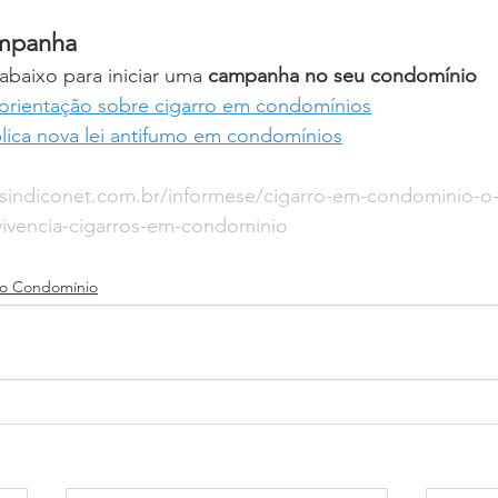
ampanha
baixo para iniciar uma 
campanha no seu condomínio
 orientação sobre cigarro em condomínios
lica nova lei antifumo em condomínios
sindiconet.com.br/informese/cigarro-em-condominio-o-q
nvivencia-cigarros-em-condominio
o Condomínio