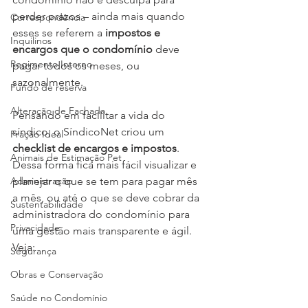
perder prazos – ainda mais quando 
Correspondência
esses se referem a 
impostos e 
Inquilinos
encargos que o condomínio
 deve 
Regimento Interno
pagar todos os meses, ou 
sazonalmente.
Fundo de reserva
Alteração de Fachada
Pensando em facilitar a vida do 
síndico, o SíndicoNet criou um 
Fração Ideal
checklist de encargos e impostos
. 
Animais de Estimação Pet
Dessa forma fica mais fácil visualizar e 
Administração
planejar o que se tem para pagar mês 
a mês, ou até o que se deve cobrar da 
Sustentabilidade
administradora do condomínio para 
Privacidade
uma gestão mais transparente e ágil. 
Veja:
Segurança
Obras e Conservação
Saúde no Condomínio