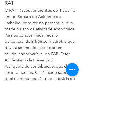
RAT
O RAT (Riscos Ambientais do Trabalho, 
antigo Seguro de Acidente de 
Trabalho) consiste no percentual que 
mede o risco da atividade econômica.
Para os condomínios, recai o 
percentual de 2% (risco médio), o qual 
deverá ser multiplicado por um 
multiplicador varíavel do FAP (Fator 
Acidentário de Prevenção).
A alíquota de contribuição, que deve 
ser infomada na GFIP, incide sobre o 
total da remuneração paga, devida ou 
creditada a qualquer título, no decorrer 
do mês, aos segurados empregados e 
trabalhadores avulsos. 
Quer saber mais?