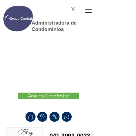
®
Administradora de
Condomínios
Área do Condômino
Blog
041 3093-0033