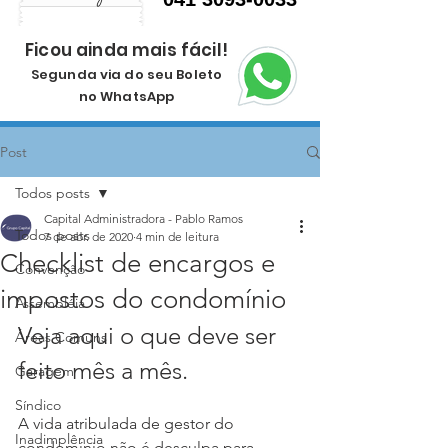
Ficou ainda mais fácil!
Segunda via do seu Boleto
no WhatsApp
Post
Todos posts
Capital Administradora - Pablo Ramos
Todos posts
7 de abr. de 2020
4 min de leitura
Checklist de encargos e
Convenção
impostos do condomínio
Assembléia
Veja aqui o que deve ser 
Áreas Comuns
feito mês a mês.
Garagem
Síndico
A vida atribulada de gestor do 
Inadimplência
condomínio não é desculpa para 