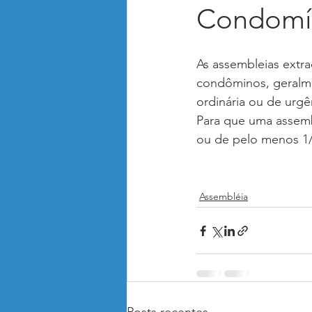
Condomí
Animais de Estimação Pet
Adm
As assembleias extr
Saúde no Condomínio
Receit
condôminos, geralmen
ordinária ou de urgê
Para que uma assembl
ou de pelo menos 1
Assembléia