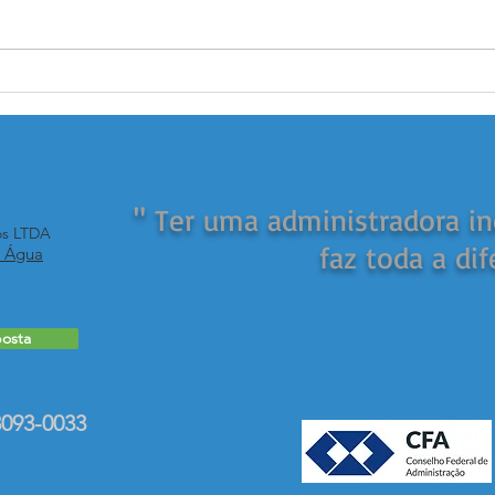
Aprovado voto eletrônico em
A As
assembleias de condomínios
no m
" Ter uma administradora in
os LTDA
faz toda a dif
1 Água
osta
3093-0033