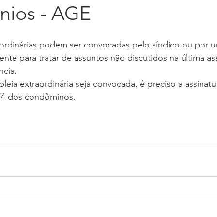
nios - AGE
inistração
Sustentabilidade
Privacidade
Segurança
aordinárias podem ser convocadas pelo síndico ou por 
a
Elevadores
Leis, decretos, códigos e decretos-
Refo
te para tratar de assuntos não discutidos na última as
ncia.
eia extraordinária seja convocada, é preciso a assinatu
/4 dos condôminos. 