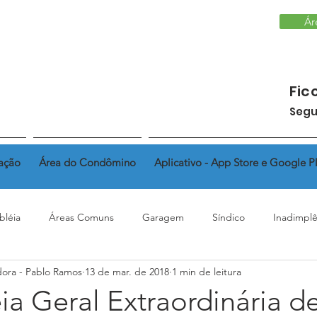
Ár
Fic
Segu
ação
Área do Condômino
Aplicativo - App Store e Google P
bléia
Áreas Comuns
Garagem
Síndico
Inadimplê
dora - Pablo Ramos
13 de mar. de 2018
1 min de leitura
Regimento Interno
Fundo de reserva
Alteração de Fac
a Geral Extraordinária d