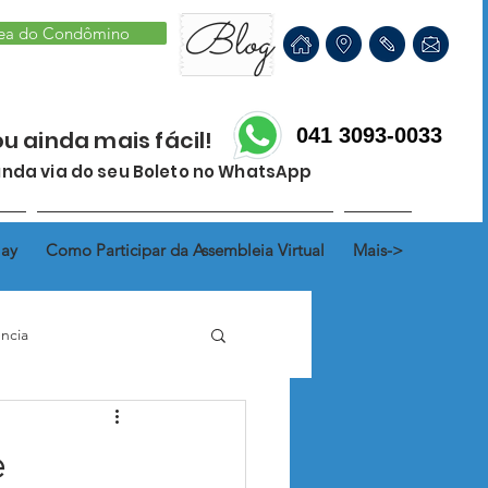
Blog
ea do Condômino
041 3093-0033
ou ainda mais fácil!
nda via do seu Boleto no WhatsApp
lay
Como Participar da Assembleia Virtual
Mais->
ncia
hada
Fração Ideal
e