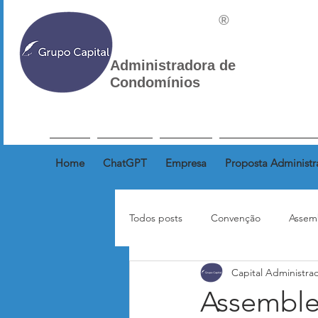
®
Administradora de
Condomínios
Home
ChatGPT
Empresa
Proposta Administr
Todos posts
Convenção
Assem
Capital Administra
Correspondência
Inquilinos
Assemblei