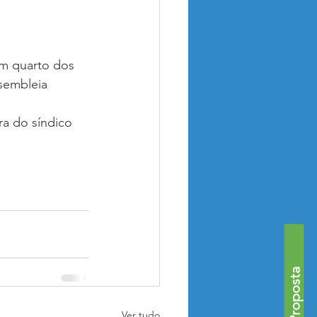
Obras e Conservação
um quarto dos 
rmas
sembleia 
ra do síndico 
Ver tudo