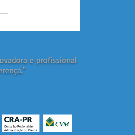
sembleia precisa terminar
esmo dia que começou?
ovadora e profissional
erença."