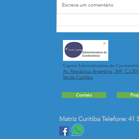
Escreva um comentário
A Procuração em Assembleia.
Precisa de firma reconhecida?
Capital Administradora de Condomíni
Av. República Argentina, 369, CJ 20
Verde
Curitiba
Contato
Prop
Matriz Curitiba Telefone: 41 