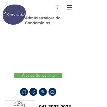
®
Administradora de
Condomínios
Área do Condômino
Blog
041 3093-0033