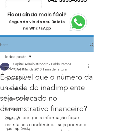
Ficou ainda mais fácil!
Segunda via do seu Boleto
no WhatsApp
Post
Todos posts
Capital Administradora - Pablo Ramos
Todos posts
13 de mar. de 2018
1 min de leitura
É possível que o número da
Convenção
unidade do inadimplente
Assembléia
seja colocado no
Áreas Comuns
demonstrativo financeiro?
Garagem
Sim. Desde que a informação fique 
Síndico
restrita aos condôminos, seja por meio 
Inadimplência