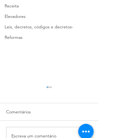
Receita
Elevadores
Leis, decretos, códigos e decretos-
Reformas
Comentários
Escreva um comentário
Taxa de Condomínio no
Como fazer um