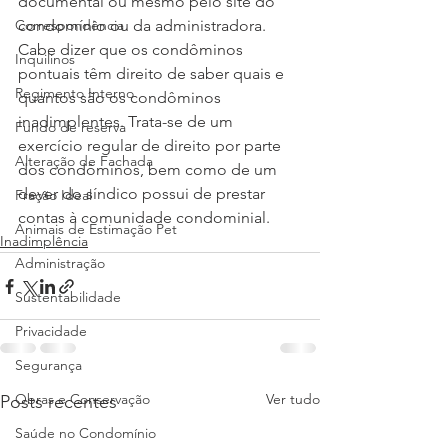
documental ou mesmo pelo site do 
Correspondência
condomínio ou da administradora. 
Cabe dizer que os condôminos 
Inquilinos
pontuais têm direito de saber quais e 
Regimento Interno
quantos são os condôminos 
inadimplentes. Trata-se de um 
Fundo de reserva
exercício regular de direito por parte 
Alteração de Fachada
dos condôminos, bem como de um 
dever do síndico possui de prestar 
Fração Ideal
contas à comunidade condominial. 
Animais de Estimação Pet
Inadimplência
Administração
Sustentabilidade
Privacidade
Segurança
Obras e Conservação
Ver tudo
Posts recentes
Saúde no Condomínio