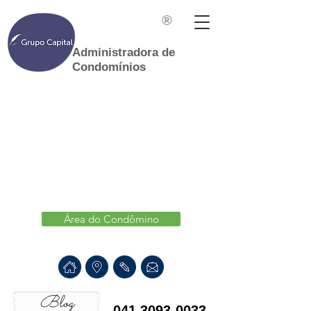
®
Administradora de
Condomínios
Área do Condômino
Blog
041 3093-0033