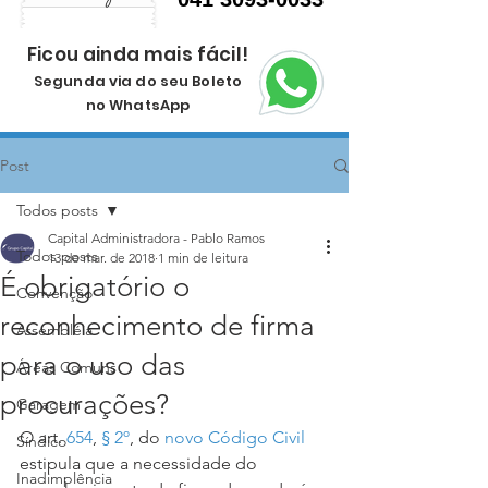
Ficou ainda mais fácil!
Segunda via do seu Boleto
no WhatsApp
Post
Todos posts
Capital Administradora - Pablo Ramos
Todos posts
13 de mar. de 2018
1 min de leitura
É obrigatório o
Convenção
reconhecimento de firma
Assembléia
para o uso das
Áreas Comuns
procurações?
Garagem
O art. 
654
, 
§ 2º
, do 
novo Código Civil
Síndico
estipula que a necessidade do 
Inadimplência