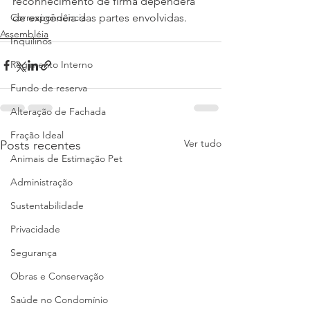
reconhecimento de firma dependerá 
Correspondência
de exigência das partes envolvidas.
Assembléia
Inquilinos
Regimento Interno
Fundo de reserva
Alteração de Fachada
Fração Ideal
Ver tudo
Posts recentes
Animais de Estimação Pet
Administração
Sustentabilidade
Privacidade
Segurança
Obras e Conservação
Saúde no Condomínio